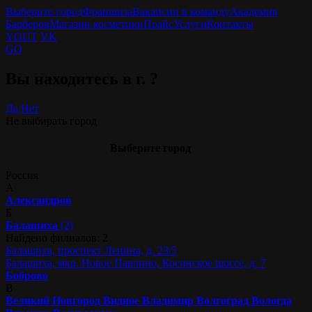
Выберите город
Франшиза
Вакансии в команду
Академия
Барберов
Магазин косметики
Прайс
Услуги
Контакты
YOUT
VK
GO
Вы находитесь в г.
?
Да
Нет
Не выбирать город
Выберите город
Россия
А
Александров
Б
Балашиха
(2)
Найдено филиалов: 2
Балашиха, проспект Ленина, д. 23/5
Балашиха, мкр. Новое Павлино, Косинское шоссе, д. 7
Боброво
В
Великий Новгород
Видное
Владимир
Волгоград
Вологда