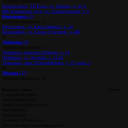
Найдено филиалов: 2
Красногорск, ТЦ Ёлка, ул. Ленина, д. 26 А
ЖК Ильинские луга, ул. Архангельская, д. 6
Красноярск
(2)
Найдено филиалов: 2
Красноярск, ул. Карла Маркса, д. 34
Красноярск, ул. Елены Стасовой, д. 48б
Л
Люберцы
(3)
Найдено филиалов: 3
Люберцы, проспект Победы, д. 14
Люберцы, ул. Дружбы, д. 11/26
Томилино, мкр. Птицефабрика, д. 35, корп. 3
М
Москва
(37)
Найдено филиалов: 37
Выберите линию:
Отмена
Сокольническая
0
Замоскворецкая
0
Арбатско-Покровская
0
Филёвская
0
Кольцевая
0
Калужско-Рижская
0
Таганско-Краснопресненская
0