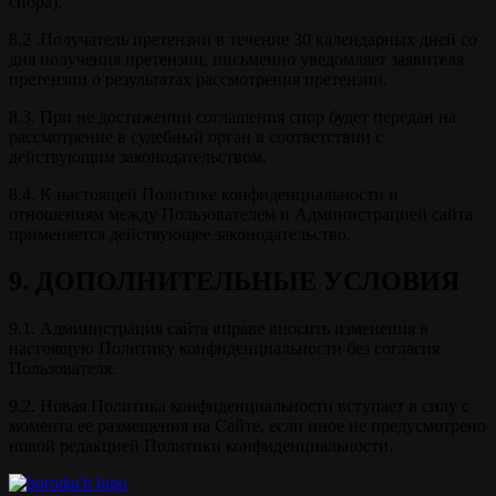
спора).
8.2 .Получатель претензии в течение 30 календарных дней со
дня получения претензии, письменно уведомляет заявителя
претензии о результатах рассмотрения претензии.
8.3. При не достижении соглашения спор будет передан на
рассмотрение в судебный орган в соответствии с
действующим законодательством.
8.4. К настоящей Политике конфиденциальности и
отношениям между Пользователем и Администрацией сайта
применяется действующее законодательство.
9. ДОПОЛНИТЕЛЬНЫЕ УСЛОВИЯ
9.1. Администрация сайта вправе вносить изменения в
настоящую Политику конфиденциальности без согласия
Пользователя.
9.2. Новая Политика конфиденциальности вступает в силу с
момента ее размещения на Сайте, если иное не предусмотрено
новой редакцией Политики конфиденциальности.