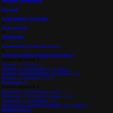
Воронеж
Воскресенск
Г
Грозный
Д
Дзержинский
Дрожжино
Е
Екатеринбург
Ж
Жуковский
З
Зеленогорск
Зеленоград
Златоуст
К
Калуга
Каспийск
Кинешма
Королев
(4)
Найдено филиалов: 4
Королев, ул. Исаева, д. 7
Королев, ул. Пионерская, д. 15, корп. 2
Королев, мкр. Юбилейный, ул. Лесная, д. 12
Королев, ул. Горького, д. 33 А
Краснодар
(4)
Найдено филиалов: 4
Краснодар, ул. Будённого, д. 129
Краснодар, ул.Григория Булгакова, д.7 к.1
Краснодар, ул. Казбекская, д. 17
Краснодар, ул. Красных Партизан, д. 1/4, корп. 9
Красногорск
(2)