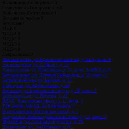
Калининско-Солнцевская
0
Серпуховско-Тимирязевская
0
Люблинско-Дмитровская
0
Большая кольцевая
0
Бутовская
0
МЦК
0
МЦД-1
0
МЦД-2
0
МЦД-3
0
МЦД-4
0
Некрасовская
0
Авиамоторная, ул. Красноказарменная, д. 14 А, корп. 6
Автозаводская, ул. Сайкина, д. 21
Алексеевская, ул. Годовикова, д. 11, корп. 5 (ЖК iLove)
Бабушкинская, ул. Лётчика Бабушкина, д. 39, корп. 3
Багратионовская, ул. Барклая, д. 12
Царицыно, ул. Бирюлевская, д. 43
Борисово, ул. Борисовские пруды, д. 18, корп. 1
Братиславская, ул. Перерва, д. 41
ВДНХ, Ярославское шоссе, д. 12, корп. 2
ТРК Вегас, МКАД, 24-й километр, 1
Волоколамская, Пятницкое шоссе, д. 7
Владыкино, Нововладыкинский проезд, д. 1, корп. 2
Жулебино, 3-е Почтовое отделение, д. 76
Щелковская, ул. 3-я Парковая, д. 61