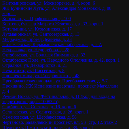
Кантемировская, ул. Москворечье, д. 4, корп. 6
ЖК Бунинские Луга, ул. Александры Монаховой, д. 88,
корп. 1
Коньково, ул. Профсоюзная, д. 109
Коптево, бульвар Матроса Железняка, д. 33, корп. 1
Котельники, ул. Кузьминская, д. 17
Лухмановская, ул. Святоозерская, д. 13
Медведково, проезд Дежнёва, д. 23
Полежаевская, Карамышевская набережная, д. 2 А
Некрасовка, ул. Недорубова, д. 28
Октябрьская, ул. Большая Якиманка, д. 32
Октябрьское Поле, ул. Народного Ополчения, д. 42, корп. 1
Отрадное, ул. Декабристов, д. 21
Печатники, ул. Шоссейная, д. 8
Проспект мира, ул. Гиляровского, д. 48
Преображенская площадь, ул. Преображенская, д. 5/7
Прокшино, ЖК Испанские кварталы, проспект Магеллана,
д. 4
Речной Вокзал, ул. Фестивальная, д. 11 (Код для входа на
территорию двора: 100#325)
Свиблово, ул. Снежная, д. 16, корп. 6
Селигерская, ул. Селигерская, д. 26, корп. 1
Семеновская, ул. Щербаковская, д. 58
Чертаново, Балаклавский проспект, вл. 5 а, стр. 12, этаж 2
Шелепиха, Шмитовский проезд, д. 39, корп. 1